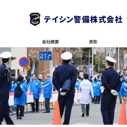
警備のご依頼（東京・埼玉・千葉・神奈川）はテ
会社概要
表彰
イシン警備株式会社