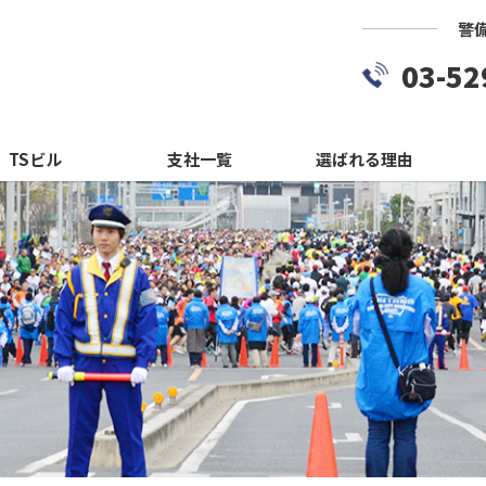
警
03-52
TSビル
支社一覧
選ばれる理由